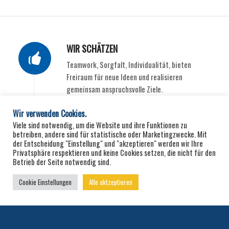
WIR SCHÄTZEN
Teamwork, Sorgfalt, Individualität, bieten
Freiraum für neue Ideen und realisieren
gemeinsam anspruchsvolle Ziele.
Wir sind ein junges, motiviertes Team und
Wir verwenden Cookies.
verwirklichen hochwertige &
Viele sind notwendig, um die Website und ihre Funktionen zu
abwechslungsreiche Projekte.
betreiben, andere sind für statistische oder Marketingzwecke. Mit
der Entscheidung "Einstellung" und "akzeptieren" werden wir Ihre
Privatsphäre respektieren und keine Cookies setzen, die nicht für den
Betrieb der Seite notwendig sind.
INTERESSE?
Cookie Einstellungen
Alle aktzeptieren
Dann rufen Sie uns einfach an oder senden eine
E-Mail an:
info@riester-haustechnik.de
.
Tel. +49
7575 4742